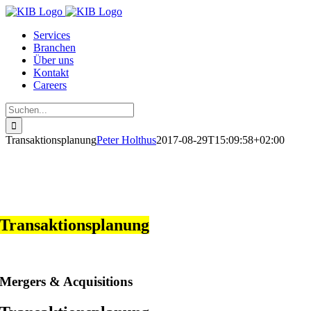
Zum
Inhalt
Services
springen
Branchen
Über uns
Kontakt
Careers
Suche
nach:
Transaktionsplanung
Peter Holthus
2017-08-29T15:09:58+02:00
Transaktionsplanung
Mergers & Acquisitions